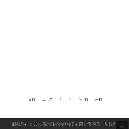
光控器及其应用：
光控器是一类包含了光传感元件及继电开关的三端器件。常见的 光控器
所包含的继电开关有一副常闭电触头。光控器一般用于依据环境亮度管
理和控制使用交流电的户外照明 灯具。随着应
首页
上一页
1
2
下一页
末页
2019
→
12-17
版权所有 © 2019 温州玮拓精密模具有限公司 保留一切权利