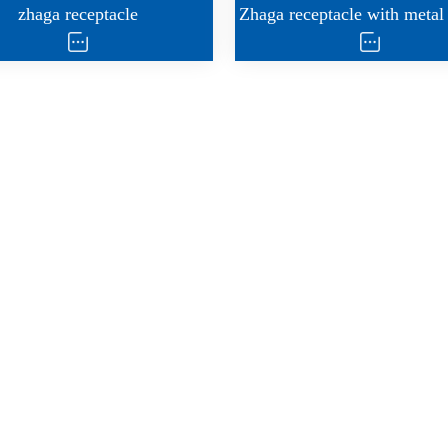
zhaga receptacle
Zhaga receptacle with metal
aga controller enclosure
zhaga enclosure 45m