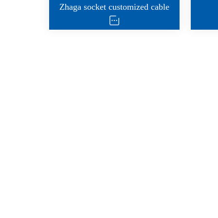
Zhaga socket customized cable
zhaga 控制器配件
zh