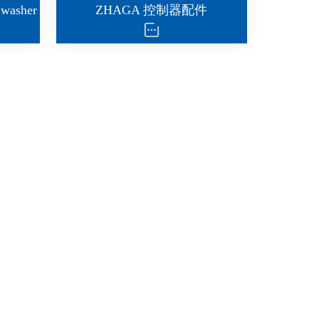
 washer
ZHAGA 控制器配件
m
zhaga base cover