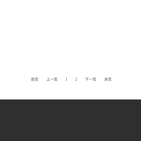
首页
上一页
1
2
下一页
末页
zhaga 插座带电源线